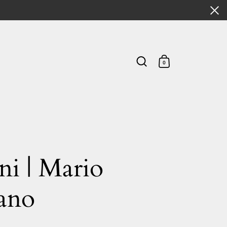
0
ni | Mario
fano