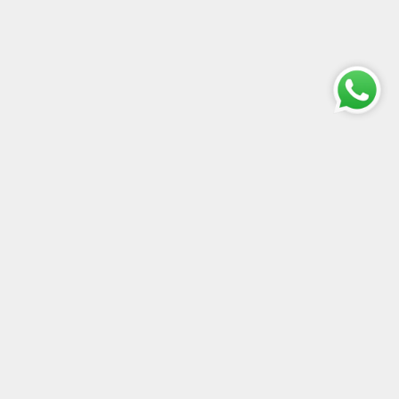
SEDI ARTE PENTAGONO SRL
Via Nazionale Adriatica
Nord 15, 65124 Pescara PE
Via Trento 20, 65122
Pescara PE
Via Trionfale, 10, 00195
Roma RM