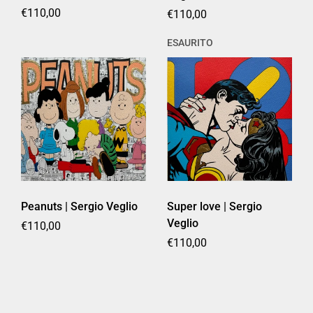
Prezzo di listino
€110,00
Prezzo di listino
€110,00
ESAURITO
Super love | Sergio
Peanuts | Sergio Veglio
Veglio
Prezzo di listino
€110,00
Prezzo di listino
€110,00