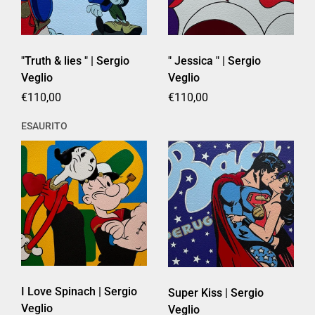
" Jessica " | Sergio
"Truth & lies " | Sergio
Veglio
Veglio
Prezzo di listino
€110,00
Prezzo di listino
€110,00
ESAURITO
I Love Spinach | Sergio
Super Kiss | Sergio
Veglio
Veglio