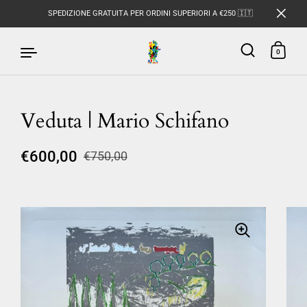
SPEDIZIONE GRATUITA PER ORDINI SUPERIORI A €250 🇮🇹
0
Veduta | Mario Schifano
Passa ai contenuti
€600,00
€750,00