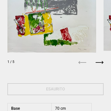
1
/ 5
Precedente
Succe
ESAURITO
Base
70 cm