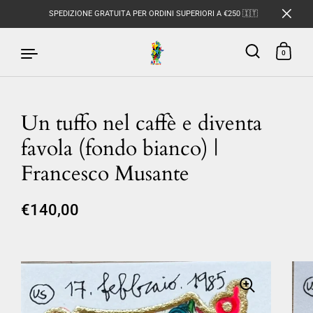
SPEDIZIONE GRATUITA PER ORDINI SUPERIORI A €250 🇮🇹
0
Un tuffo nel caffè e diventa
Passa ai contenuti
favola (fondo bianco) |
Francesco Musante
€140,00