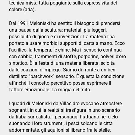
tecnica mista tutta poggiante sulla espressività del
colore (aria).
Dal 1991 Meloniski ha sentito il bisogno di prendersi
una pausa dalla scultura; materiali più leggeri,
possibilità di gioco e di invenzioni. La materia l’ha
portato a usare morbidi supporti di carta a mano. Ecco
l’acrilico, la tempera, le chine. Ma il sensorio continua
con sabbia, frammenti di stoffe, porporine, polveri d’oro
sintetico. È la festa di una materia liberata, sciolta
dalle coazioni d’impiego. Siamo di fronte a un ben
distillato “patchwork” sensorio. È questa la condizione
affinché il concetto percettivo possa esprimere il
fattore emozionale. La magia del mito.
I quadri di Meloniski da Villacidro evocano atmosfere
sognanti, in cui la realtà si trasfigura in uno scenario
da fiaba surrealista: i personaggi fluttuano nel cielo
suonando i loro strumenti, i pesci solcano le città
addormentate, gli aquiloni si librano fra le stelle.