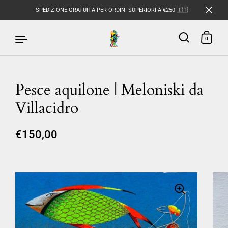
SPEDIZIONE GRATUITA PER ORDINI SUPERIORI A €250 🇮🇹
0
Pesce aquilone | Meloniski da
Passa ai contenuti
Villacidro
€150,00