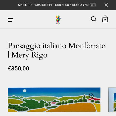
SPEDIZIONE GRATUITA PER ORDINI SUPERIORI A €250 🇮🇹
0
Paesaggio italiano Monferrato
Passa ai contenuti
| Mery Rigo
€350,00