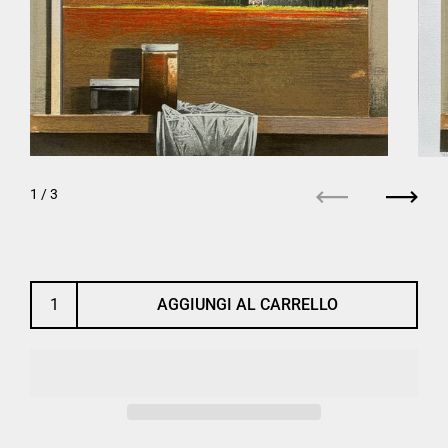
1
/ 3
Precedente
Succe
AGGIUNGI AL CARRELLO