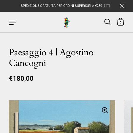
SPEDIZIONE GRATUITA PER ORDINI SUPERIORI A €250 🇮🇹
0
Paesaggio 4 | Agostino
Passa ai contenuti
Cancogni
€180,00