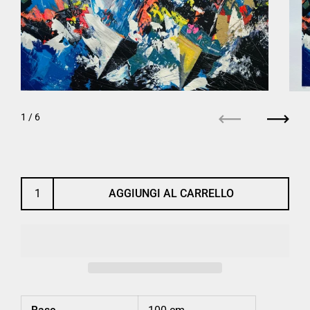
1
/ 6
Precedente
Succe
AGGIUNGI AL CARRELLO