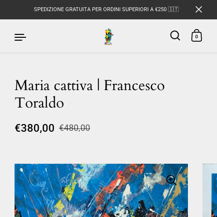
SPEDIZIONE GRATUITA PER ORDINI SUPERIORI A €250 🇮🇹
0
Maria cattiva | Francesco
Passa ai contenuti
Toraldo
€380,00
€480,00