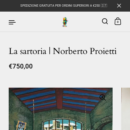
SPEDIZIONE GRATUITA PER ORDINI SUPERIORI A €250 🇮🇹
0
La sartoria | Norberto Proietti
Passa ai contenuti
€750,00