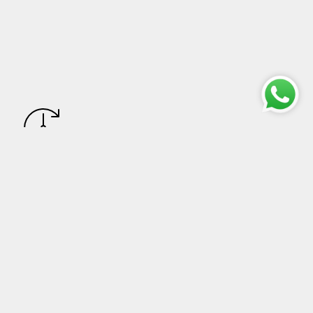
Resi
Ordinare da Arte Pentagono™ è sicuro al 100%. Se per
qualsiasi motivo non siete soddisfatti del vostro ordine, avrete
una garanzia di 15 giorni sul vostro acquisto.