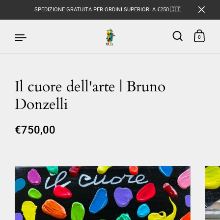
SPEDIZIONE GRATUITA PER ORDINI SUPERIORI A €250 🇮🇹
0
Il cuore dell'arte | Bruno
Passa ai contenuti
Donzelli
€750,00