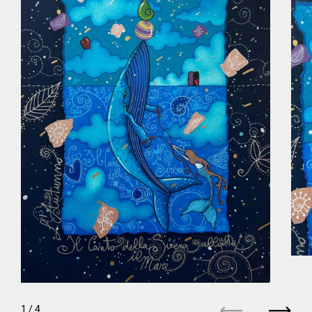
1
/ 4