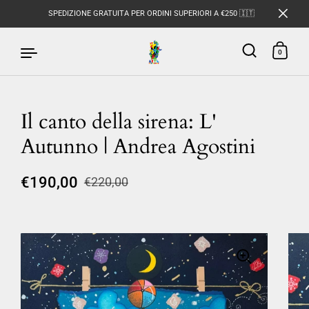
SPEDIZIONE GRATUITA PER ORDINI SUPERIORI A €250 🇮🇹
0
Il canto della sirena: L'
Passa ai contenuti
Autunno | Andrea Agostini
€190,00
€220,00