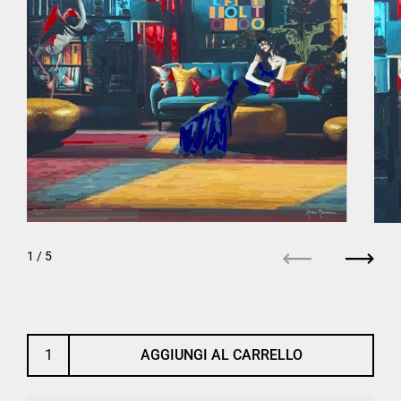
1
/ 5
Precedente
Succe
AGGIUNGI AL CARRELLO