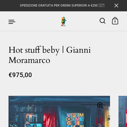
SPEDIZIONE GRATUITA PER ORDINI SUPERIORI A €250 🇮🇹
0
Hot stuff beby | Gianni
Passa ai contenuti
Moramarco
€975,00