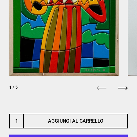
1
/ 5
Precedente
Succe
AGGIUNGI AL CARRELLO