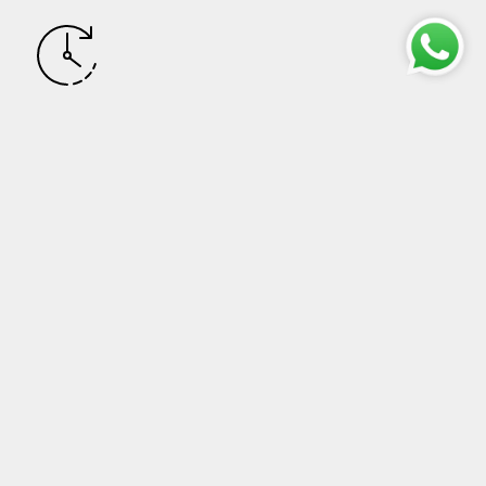
Resi
Ordinare da Arte Pentagono™ è sicuro al 100%. Se per
qualsiasi motivo non siete soddisfatti del vostro ordine, avrete
una garanzia di 15 giorni sul vostro acquisto.