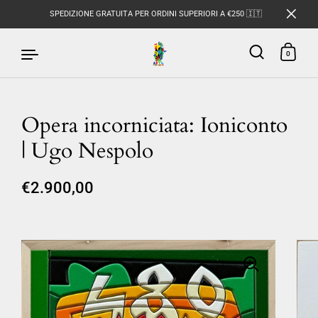
SPEDIZIONE GRATUITA PER ORDINI SUPERIORI A €250 🇮🇹
0
Opera incorniciata: Ioniconto
Passa ai contenuti
| Ugo Nespolo
€2.900,00