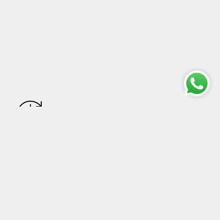
Resi
Ordinare da Arte Pentagono™ è sicuro al 100%. Se per
qualsiasi motivo non siete soddisfatti del vostro ordine, avrete
una garanzia di 15 giorni sul vostro acquisto.