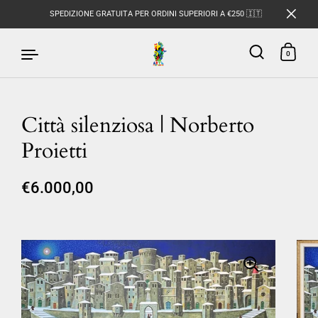
SPEDIZIONE GRATUITA PER ORDINI SUPERIORI A €250 🇮🇹
0
Città silenziosa | Norberto
Passa ai contenuti
Proietti
€6.000,00