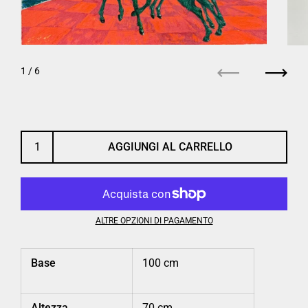
1
/ 6
Precedente
Succe
AGGIUNGI AL CARRELLO
ALTRE OPZIONI DI PAGAMENTO
Base
100 cm
Altezza
70 cm