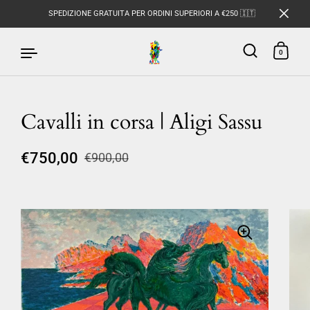
SPEDIZIONE GRATUITA PER ORDINI SUPERIORI A €250 🇮🇹
0
Cavalli in corsa | Aligi Sassu
Passa ai contenuti
€750,00
€900,00