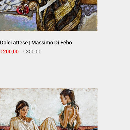
Dolci attese | Massimo Di Febo
Prezzo di listino
€200,00
Prezzo di vendita
€350,00