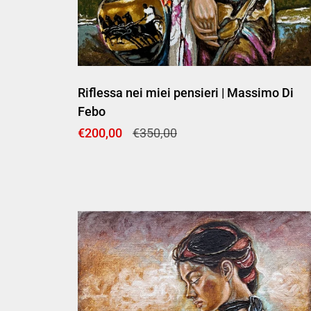
Riflessa nei miei pensieri | Massimo Di
Febo
Prezzo di listino
€200,00
Prezzo di vendita
€350,00