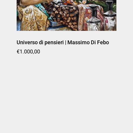
Universo di pensieri | Massimo Di Febo
Prezzo di listino
€1.000,00