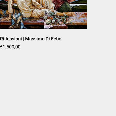
Riflessioni | Massimo Di Febo
Prezzo di listino
€1.500,00