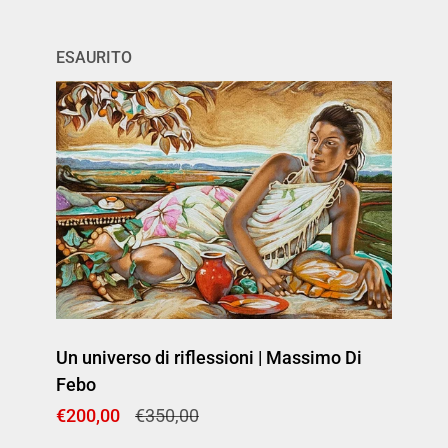
ESAURITO
Un universo di riflessioni | Massimo Di
Febo
Prezzo di listino
€200,00
Prezzo di vendita
€350,00