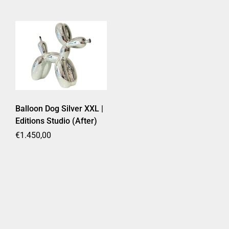
Balloon Dog Silver XXL |
Editions Studio (After)
Prezzo di listino
€1.450,00