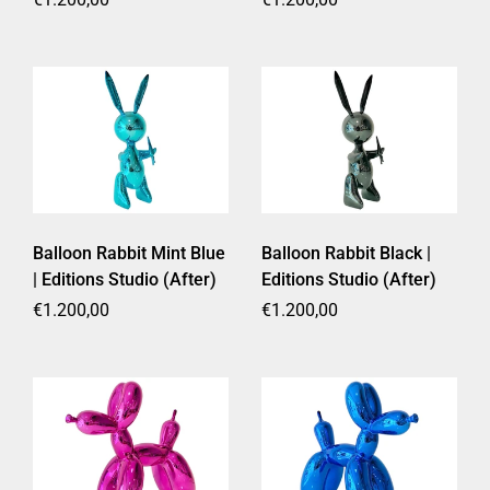
Balloon Rabbit Mint Blue
Balloon Rabbit Black |
| Editions Studio (After)
Editions Studio (After)
Prezzo di listino
€1.200,00
Prezzo di listino
€1.200,00